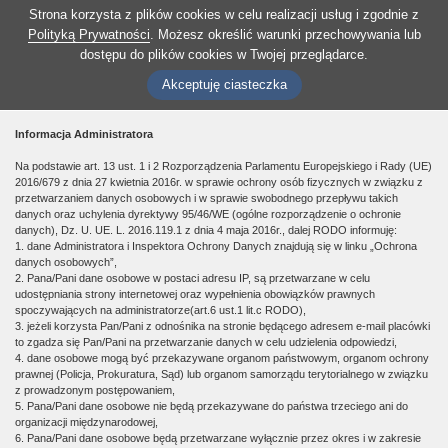
Strona korzysta z plików cookies w celu realizacji usług i zgodnie z
Polityką Prywatności
. Możesz określić warunki przechowywania lub
dostępu do plików cookies w Twojej przeglądarce.
Akceptuję ciasteczka
Informacja Administratora
Na podstawie art. 13 ust. 1 i 2 Rozporządzenia Parlamentu Europejskiego i Rady (UE)
2016/679 z dnia 27 kwietnia 2016r. w sprawie ochrony osób fizycznych w związku z
przetwarzaniem danych osobowych i w sprawie swobodnego przepływu takich
danych oraz uchylenia dyrektywy 95/46/WE (ogólne rozporządzenie o ochronie
danych), Dz. U. UE. L. 2016.119.1 z dnia 4 maja 2016r., dalej RODO informuję:
1. dane Administratora i Inspektora Ochrony Danych znajdują się w linku „Ochrona
danych osobowych”,
2. Pana/Pani dane osobowe w postaci adresu IP, są przetwarzane w celu
udostępniania strony internetowej oraz wypełnienia obowiązków prawnych
spoczywających na administratorze(art.6 ust.1 lit.c RODO),
3. jeżeli korzysta Pan/Pani z odnośnika na stronie będącego adresem e-mail placówki
to zgadza się Pan/Pani na przetwarzanie danych w celu udzielenia odpowiedzi,
4. dane osobowe mogą być przekazywane organom państwowym, organom ochrony
prawnej (Policja, Prokuratura, Sąd) lub organom samorządu terytorialnego w związku
z prowadzonym postępowaniem,
5. Pana/Pani dane osobowe nie będą przekazywane do państwa trzeciego ani do
organizacji międzynarodowej,
6. Pana/Pani dane osobowe będą przetwarzane wyłącznie przez okres i w zakresie